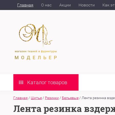
Главная
О нас
Акции
Новости
Как эт
Каталог товаров
Главная
/
Шитье
/
Резинки
/
Бельевые
/
Лента резинка взд
Лента резинка вздер