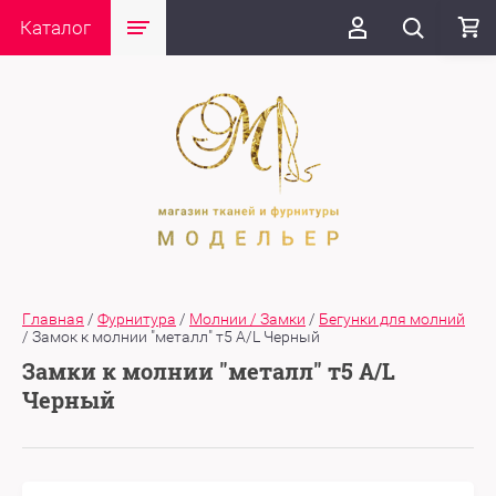
Каталог
Главная
/
Фурнитура
/
Молнии / Замки
/
Бегунки для молний
/
Замок к молнии "металл" т5 A/L Черный
Замки к молнии "металл" т5 A/L
Черный