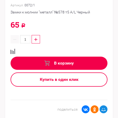
Артикул:
0072/1
Замки к молнии "металл" №578 т5 A/L Черный
65
Р
−
+
В корзину
Купить в один клик
поделиться